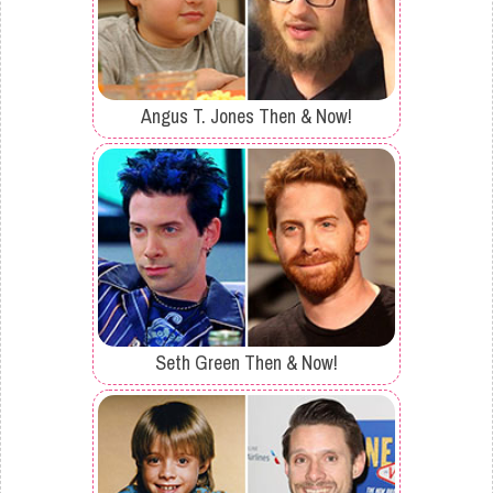
Angus T. Jones Then & Now!
Seth Green Then & Now!